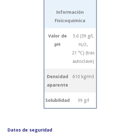
Información
Fisicoquimica
Grouped
Valor de
5.6 (39 g/l,
product
pH
H₂O,
items
21 °C) (tras
autoclave)
Densidad
610 kg/m3
aparente
Solubilidad
39 g/l
Datos de seguridad