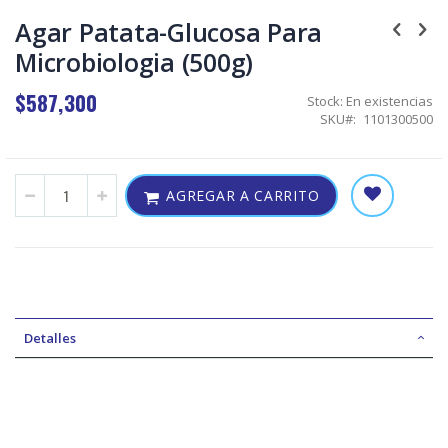
Skip
to
Agar Patata-Glucosa Para
the
Microbiologia (500g)
beginning
of
the
$587,300
Stock:
En existencias
images
SKU
1101300500
gallery
AGREGAR A CARRITO
Detalles