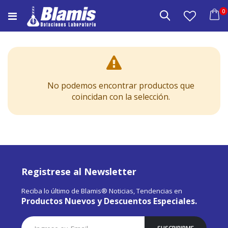
Saltar
e
0
a
Buscar
Carrito
Contenido
No podemos encontrar productos que
coincidan con la selección.
Registrese al Newsletter
Reciba lo último de Blamis® Noticias, Tendencias en
Productos Nuevos y Descuentos Especiales.
Suscríbase