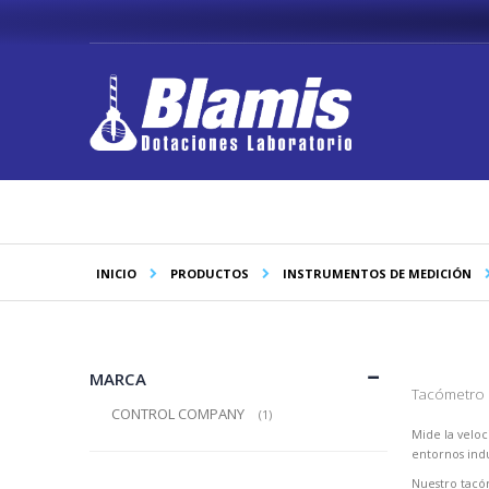
Saltar
a
Contenido
INICIO
PRODUCTOS
INSTRUMENTOS DE MEDICIÓN
MARCA
Tacómetro D
CONTROL COMPANY
producto
1
Mide la velo
entornos indu
Nuestro tacóm