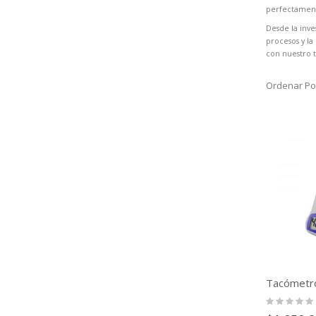
perfectament
Desde la inve
procesos y la
con nuestro t
Ordenar Po
Rating:
0%