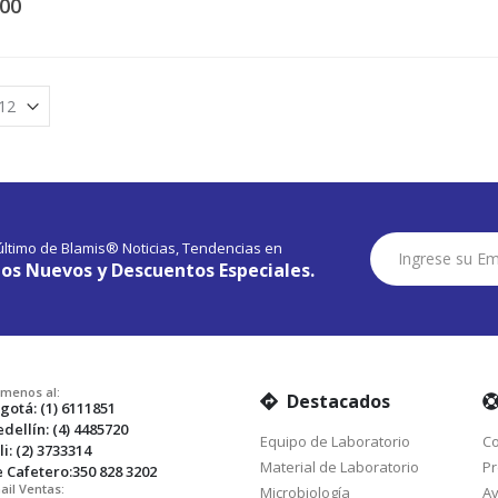
200
Suscríbase
 último de Blamis® Noticias, Tendencias en
a
os Nuevos y Descuentos Especiales.
Nuestro
Envío:
amenos al:
Destacados
gotá: (1) 6111851
dellín: (4) 4485720
Equipo de Laboratorio
Co
li: (2) 3733314
Material de Laboratorio
Pr
e Cafetero:350 828 3202
ail Ventas:
Microbiología
Av