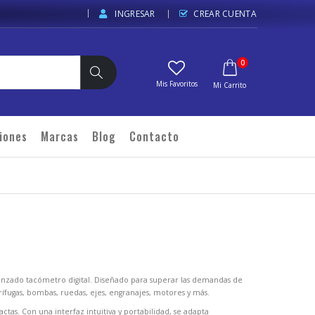
INGRESAR
CREAR CUENTA
elementos
0
Carrito
Buscar
iones
Marcas
Blog
Contacto
nzado tacómetro digital. Diseñado para superar las demandas de
rífugas, bombas, ruedas, ejes, engranajes, motores y más.
ctas. Con una interfaz intuitiva y portabilidad, se adapta