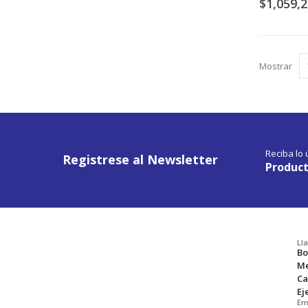
$1,059,
Mostrar
Reciba lo
Registrese al Newsletter
Product
Ll
Bo
Me
Ca
Ej
Em