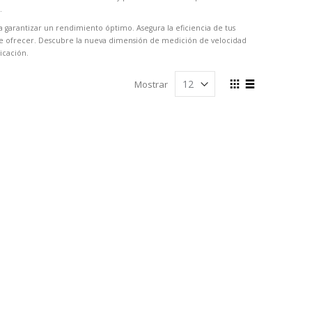
.
ra garantizar un rendimiento óptimo. Asegura la eficiencia de tus
ede ofrecer. Descubre la nueva dimensión de medición de velocidad
icación.
Ver
Mostrar
como
Cuadrícula
Lista