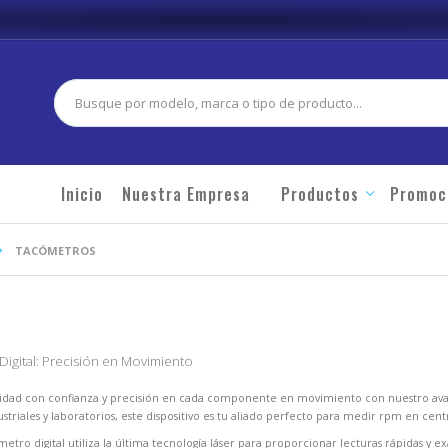
Buscar
Inicio
Nuestra Empresa
Productos
Promoc
TACÓMETROS
igital: Precisión en Movimiento
cidad con confianza y precisión en cada componente en movimiento con nuestro ava
striales y laboratorios, este dispositivo es tu aliado perfecto para medir rpm en cent
etro digital utiliza la última tecnología láser para proporcionar lecturas rápidas y exa