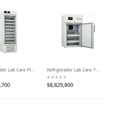
Refrigerador Lab Care Plus Temperatura 2 A 8 C 650 Litros Puerta De Vidrio
Refrigerador Lab Care Temperatura 2 A 8 C De 70 Lt
Rating:
0%
,700
$8,829,800