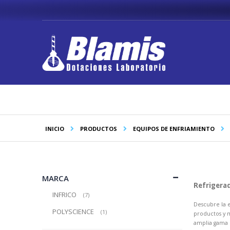
Saltar
a
Contenido
INICIO
PRODUCTOS
EQUIPOS DE ENFRIAMIENTO
MARCA
Refrigerad
INFRICO
producto
7
Descubre la 
POLYSCIENCE
producto
1
productos y m
amplia gama d