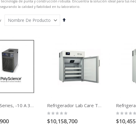
 tecnología de punta y construcción robusta. Encuentra la solución ideal para tus 
asegurando la calidad y fiabilidad en tu laboratorio.
Fijar
r
Órden
Descendente
Chiller LM Series, -10 A 30ºC
Refrigerador Lab Care Temperatura 2 A 8 C De 150 Lt
Rating:
Rating:
0%
0%
,900
$10,158,700
$10,455