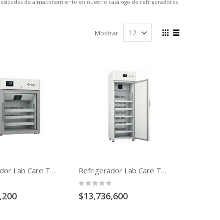
necesidades de almacenamiento en nuestro catálogo de refrigeradores
Ver
Mostrar
como
Cuadrícula
Lista
Refrigerador Lab Care Temperatura 2 A 8 C De 160 Lt Puerta De Vidrio
Refrigerador Lab Care Temperatura 2 A 8 C De 360 Lt
Rating:
0%
,200
$13,736,600