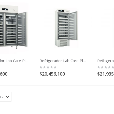
Refrigerador Lab Care Plus Temperatura 2 A 8 C 1300 Litros
Refrigerador Lab Care Plus Temperatura 2 A 8 C 650 Litros
Rating:
Rating:
0%
0%
,600
$20,456,100
$21,935