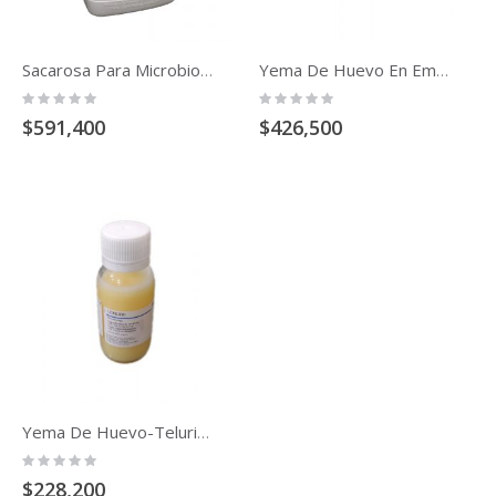
Sacarosa Para Microbiologia (1kg)
Yema De Huevo En Emulsion Esteril, Para Microbiologia (100ml)
Rating:
Rating:
0%
0%
$591,400
$426,500
Yema De Huevo-Telurita En Emulsion Esteril, Para Microbiologia (50ml)
Rating:
0%
$228,200