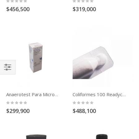
Rating:
Rating:
0%
0%
$456,500
$319,000
Comprar
Por
Anaerotest Para Microbiologia (50strips)
Coliformes 100 Readycult 20 Test
Rating:
Rating:
0%
0%
$299,900
$488,100