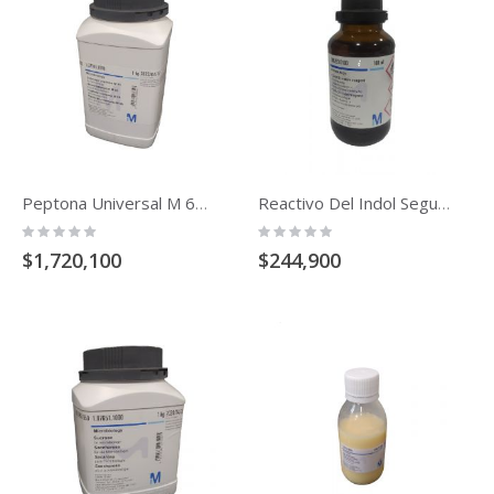
Peptona Universal M 66 Para Microbiologia (1kg)
Reactivo Del Indol Segun Kovacs Para Microbiologia 100 Ml (Butanol)
Rating:
Rating:
0%
0%
$1,720,100
$244,900