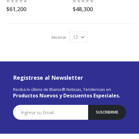
Rating:
Rating:
0%
0%
$61,200
$48,300
Mostrar
Registrese al Newsletter
Reciba lo último de Blamis® Noticias, Tendencias en
Productos Nuevos y Descuentos Especiales.
Suscríbase
SUSCRIBIRME
a
Nuestro
Envío: