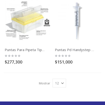
Puntas Para Pipeta Tipbox Paletizadas Libres De Adn Dnasa Rnasa
Puntas Pd Handystep Sueltas Certificado De Lote Nueva Generación
Rating:
Rating:
0%
0%
$277,300
$151,000
Mostrar