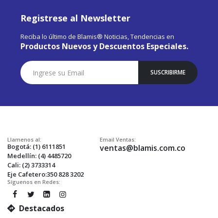
Registrese al Newsletter
Reciba lo último de Blamis® Noticias, Tendencias en
Productos Nuevos y Descuentos Especiales.
Suscríbase
SUSCRIBIRME
a
Nuestro
Envío:
Llamenos al:
Email Ventas:
Bogotá: (1) 6111851
ventas@blamis.com.co
Medellín: (4) 4485720
Cali: (2) 3733314
Eje Cafetero:350 828 3202
Síguenos en Redes:
Destacados