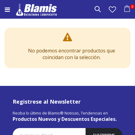
Saltar
e
0
a
Buscar
Carrito
Contenido
No podemos encontrar productos que
coincidan con la selección.
Registrese al Newsletter
Reciba lo último de Blamis® Noticias, Tendencias en
Productos Nuevos y Descuentos Especiales.
Suscríbase