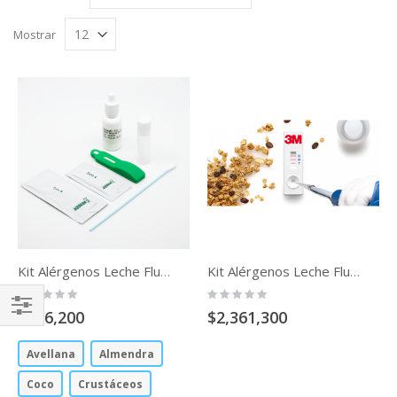
Órden
com
Cuadríc
List
Descendente
Mostrar
Kit Alérgenos Leche Flujo Lateral
Kit Alérgenos Leche Flujo Lateral
Rating:
Rating:
0%
0%
$826,200
$2,361,300
Comprar
Por
Avellana
Almendra
Coco
Crustáceos