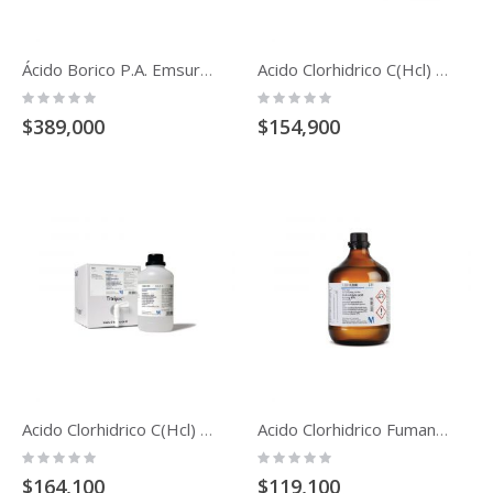
Ácido Borico P.A. Emsure® Acs,Iso,Reag. Ph Eur (1kg)
Acido Clorhidrico C(Hcl) = 0.1 Mol/L (0.1 N) Titripur 1 L (Acido Clorhidrico)
Rating:
Rating:
0%
0%
$389,000
$154,900
Acido Clorhidrico C(Hcl) = 1 Mol/L (1 N) Titripur 1 L (Acido Clorhidrico)
Acido Clorhidrico Fumante 37% P.A. Emsure Acs,Iso,Reag. Ph Eur (Acido Clorhidrico)
Rating:
Rating:
0%
0%
$164,100
$119,100