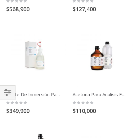
Rating:
Rating:
0%
0%
$568,900
$127,400
Aceite De Inmersión Para Microscopia (500ml)
Acetona Para Analisis Emsure Acs,Iso,Reag. Ph Eur (Acetona)
Comprar
Rating:
Rating:
0%
0%
Por
$349,900
$110,000