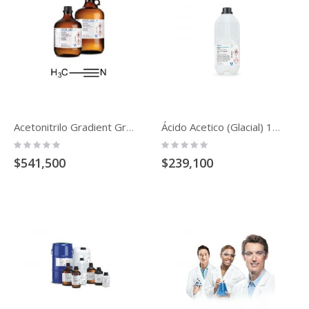
Acetonitrilo Gradient Grade Para Cromatografia De Liquidos Lichrosolv Reag. Ph Eur (4l)
Ácido Acetico (Glacial) 100% Anhidro P.A. Emsure® Acs,Iso,Reag. Ph Eur
Rating:
Rating:
0%
0%
$541,500
$239,100