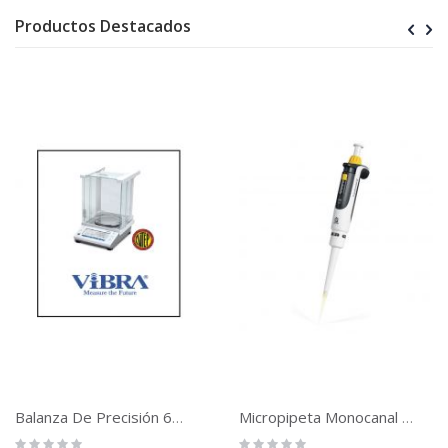
Productos Destacados
Balanza De Precisión 620g De 0.001 G
Micropipeta Monocanal Transferpette® Ajustable S, CE-IVD, DE-M
Rating:
Rating: