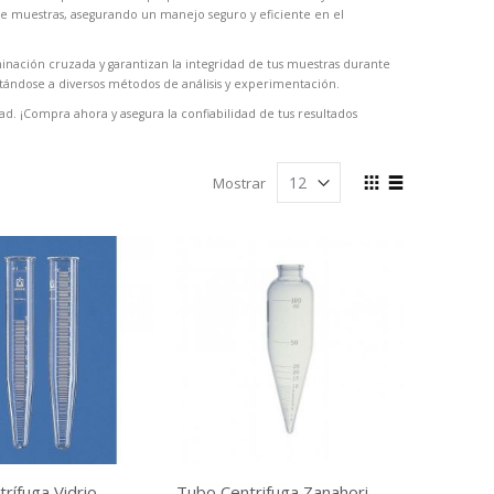
de muestras, asegurando un manejo seguro y eficiente en el
nación cruzada y garantizan la integridad de tus muestras durante
tándose a diversos métodos de análisis y experimentación.
dad. ¡Compra ahora y asegura la confiabilidad de tus resultados
Ver
Mostrar
como
Cuadrícula
Lista
rífuga Vidrio
Tubo Centrifuga Zanahoria En Vidrio 100ml De 6 "