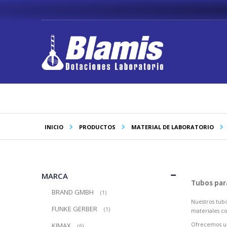
Saltar
a
Contenido
INICIO
PRODUCTOS
MATERIAL DE LABORATORIO
MARCA
Tubos para
BRAND GMBH
producto
1
Nuestros tubo
FUNKE GERBER
producto
1
materiales co
KIMAX
Ofrecemos un
producto
6