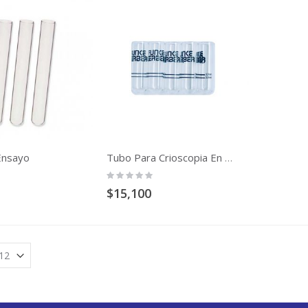
Ensayo
Tubo Para Crioscopia En 2,0 ML Por Unidad
Rating:
0%
$15,100