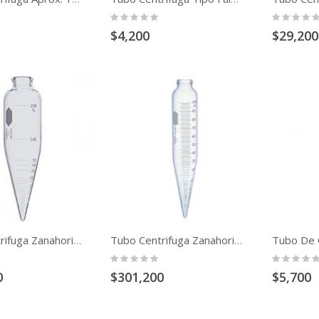
Rating:
Rating:
0%
0%
$4,200
$29,200
Tubo Centrifuga Zanahoria En Vidrio 100ml Marcacion 200% De 6 "
Tubo Centrifuga Zanahoria En Vidrio 100ml De 8 "
Rating:
Rating:
0%
0%
0
$301,200
$5,700