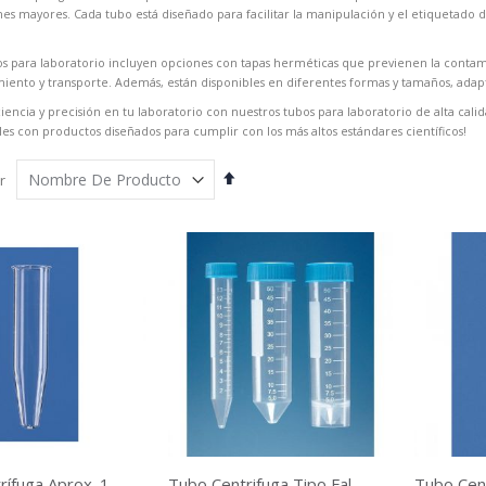
s mayores. Cada tubo está diseñado para facilitar la manipulación y el etiquetado 
s para laboratorio incluyen opciones con tapas herméticas que previenen la contami
iento y transporte. Además, están disponibles en diferentes formas y tamaños, adap
ciencia y precisión en tu laboratorio con nuestros tubos para laboratorio de alta cali
s con productos diseñados para cumplir con los más altos estándares científicos!
Fijar
r
Órden
Descendente
Tubo Cent
Tubo Centrífuga Aprox. 15 Ml Fondo Cónico Sin Graduar
Tubo Centrifuga Tipo Falcon Pp Graduado No Estéril. Tapa A Rosca