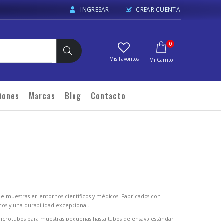
INGRESAR
CREAR CUENTA
elementos
0
Carrito
Buscar
iones
Marcas
Blog
Contacto
de muestras en entornos científicos y médicos. Fabricados con
icos y una durabilidad excepcional.
icrotubos para muestras pequeñas hasta tubos de ensayo estándar