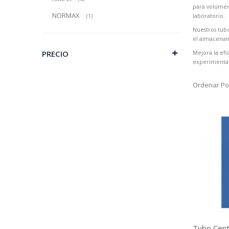
para volúmene
NORMAX
producto
1
laboratorio.
Nuestros tubo
el almacenam
PRECIO
Mejora la efi
experimentale
Ordenar Po