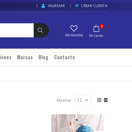
INGRESAR
CREAR CUENTA
elementos
0
Carrito
Buscar
iones
Marcas
Blog
Contacto
Ver
Mostrar
como
Cuadrícula
Lista