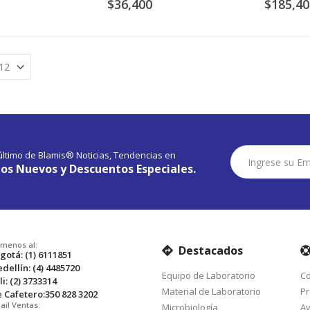
$36,400
$185,40
Suscríbase
 último de Blamis® Noticias, Tendencias en
a
os Nuevos y Descuentos Especiales.
Nuestro
Envío:
amenos al:
Destacados
gotá: (1) 6111851
dellín: (4) 4485720
Equipo de Laboratorio
Co
li: (2) 3733314
Material de Laboratorio
Pr
e Cafetero:350 828 3202
ail Ventas:
Microbiología
Av