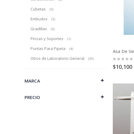
Cubetas
producto
5
Embudos
producto
3
Gradillas
producto
5
Pinzas y Soportes
producto
1
Puntas Para Pipeta
producto
4
Otros de Laboratorio General
Rating:
producto
29
0%
$10,100
MARCA
PRECIO