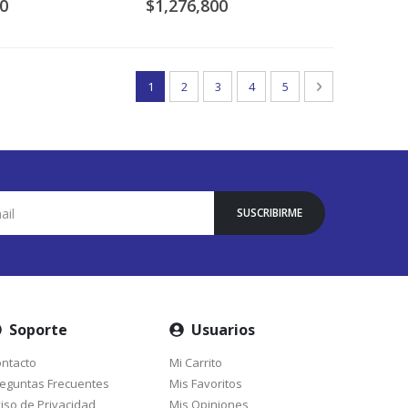
0
$1,276,800
Página
Está viendo la página
Página
Página
Página
Página
Página
Siguiente
1
2
3
4
5
SUSCRIBIRME
Soporte
Usuarios
ntacto
Mi Carrito
eguntas Frecuentes
Mis Favoritos
iso de Privacidad
Mis Opiniones