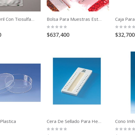
Bolsa Esteril Con Tiosulfato Pq X 100
Bolsa Para Muestras Esteriles Twirl'em. Pqx500
Rating:
Rating:
0%
0%
0
$637,400
$32,700
 Plastica
Cera De Sellado Para Hematocrito 24 Puestos De Depósito
Rating:
Rating:
0%
0%