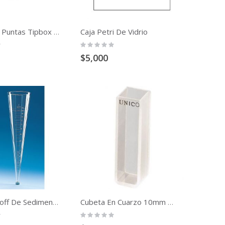
Caja Petri De Vidrio
Caja Para Puntas Tipbox Vacía Con Gradilla
Rating:
0%
$5,000
Cono Imhoff De Sedimentación Graduada 0-1000 Ml Con Tapón A Rosca
Cubeta En Cuarzo 10mm 3.5ml Medición Rango Visible -Uv Unidad
Rating:
0%