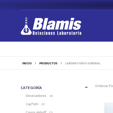
Saltar
a
Contenido
INICIO
PRODUCTOS
LABORATORIO GENERAL
Ordenar Po
CATEGORÍA
Desecadores
producto
4
Caj Petri
producto
2
Conos imhoff
producto
2