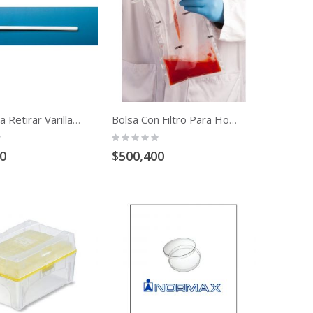
Barra Para Retirar Varillas Magnéticas 250 X 8 Mm Ptfe
Bolsa Con Filtro Para Homogenizador Filtra-Bag 24oz / 710ml
Rating:
0%
0
$500,400