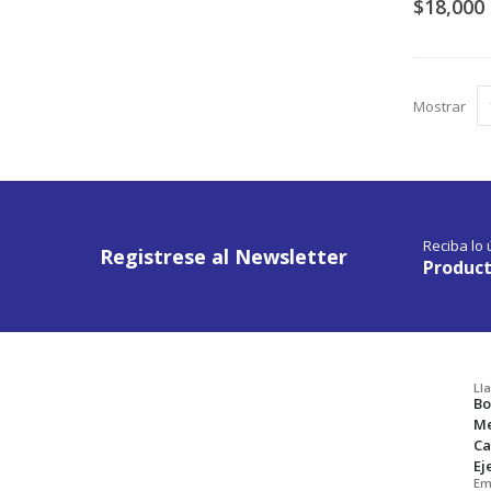
$18,000
Mostrar
Reciba lo
Registrese al Newsletter
Product
Ll
Bo
Me
Ca
Ej
Em