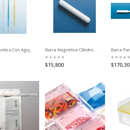
Asa De Siembra Con Aguja Ps Y-Estériliz.
Barra Magnética Cilíndrica Ptfe
Rating:
Rating:
0%
0%
$15,800
$170,30