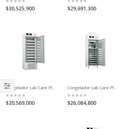
Rating:
Rating:
0%
0%
$30,525,900
$29,691,300
Congelador Lab Care Plus Temperatura De -10 A -25 De 400 Litros Puerta Solida
Congelador Lab Care Plus Temperatura De -10 A -25 De 650 Litros Puerta Solida
Comprar
Rating:
Rating:
0%
0%
Por
$20,569,000
$26,084,800