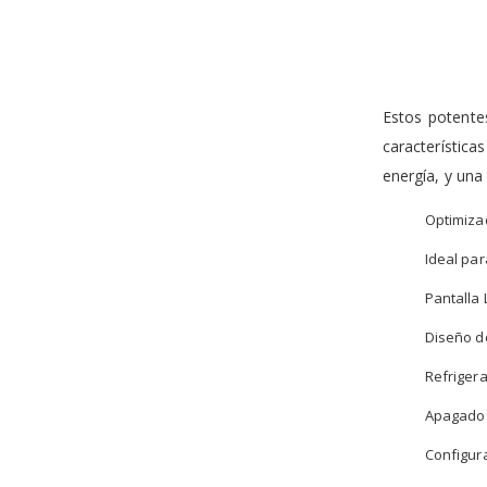
the
images
gallery
Estos potente
característica
energía, y una
Optimiza
Ideal pa
Pantalla 
Diseño d
Refriger
Apagado y
Configur