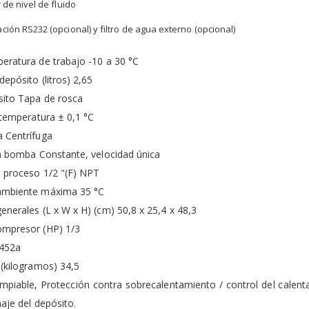
 de nivel de fluido
ión RS232 (opcional) y filtro de agua externo (opcional)
eratura de trabajo -10 a 30 °C
depósito (litros) 2,65
sito Tapa de rosca
 temperatura ± 0,1 °C
 Centrífuga
a bomba Constante, velocidad única
 proceso 1/2 "(F) NPT
ambiente máxima 35 °C
nerales (L x W x H) (cm) 50,8 x 25,4 x 48,3
mpresor (HP) 1/3
R452a
(kilogramos) 34,5
 limpiable, Protección contra sobrecalentamiento / control del calenta
aje del depósito.