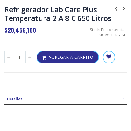
Skip
to
Refrigerador Lab Care Plus
the
Temperatura 2 A 8 C 650 Litros
beginning
of
the
$20,456,100
Stock:
En existencias
images
SKU
LTR65SD
gallery
AGREGAR A CARRITO
Detalles