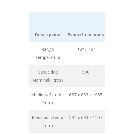
Descripcion
Especificaciones
Grouped
Rango
+2º / +6º
product
Temperatura
items
Capacidad
500
Nominal (litros)
Medidas Exterior
687 x 853 x 1955
(mm)
Medidas Interior
534 x 633 x 1207
(mm)