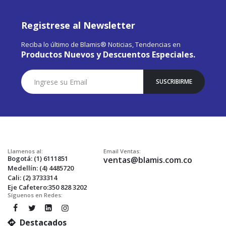
Registrese al Newsletter
Reciba lo último de Blamis® Noticias, Tendencias en
Productos Nuevos y Descuentos Especiales.
Suscríbase
SUSCRIBIRME
a
Nuestro
Envío:
Llamenos al:
Email Ventas:
Bogotá: (1) 6111851
ventas@blamis.com.co
Medellín: (4) 4485720
Cali: (2) 3733314
Eje Cafetero:350 828 3202
Síguenos en Redes:
Destacados