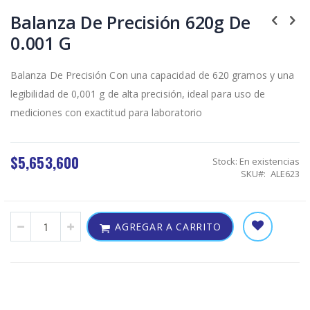
Skip
to
Balanza De Precisión 620g De
the
0.001 G
beginning
of
the
Balanza De Precisión Con una capacidad de 620 gramos y una
images
gallery
legibilidad de 0,001 g de alta precisión, ideal para uso de
mediciones con exactitud para laboratorio
$5,653,600
Stock:
En existencias
SKU
ALE623
AGREGAR A CARRITO