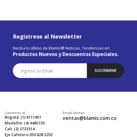
Registrese al Newsletter
Reciba lo último de Blamis® Noticias, Tendencias en
Productos Nuevos y Descuentos Especiales.
Suscríbase
SUSCRIBIRME
a
Nuestro
Envío:
Llamenos al:
Email Ventas:
Bogotá: (1) 6111851
ventas@blamis.com.co
Medellín: (4) 4485720
Cali: (2) 3733314
Eje Cafetero:350 828 3202