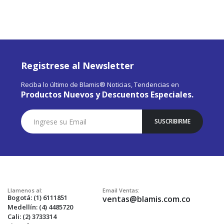
Registrese al Newsletter
Reciba lo último de Blamis® Noticias, Tendencias en
Productos Nuevos y Descuentos Especiales.
Suscríbase
SUSCRIBIRME
a
Nuestro
Envío:
Llamenos al:
Email Ventas:
Bogotá: (1) 6111851
ventas@blamis.com.co
Medellín: (4) 4485720
Cali: (2) 3733314