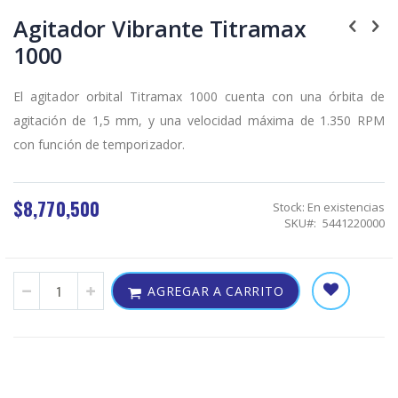
Skip
to
Agitador Vibrante Titramax
the
1000
beginning
of
the
El
agitador orbital Titramax
1000 cuenta con una órbita de
images
gallery
agitación de 1,5 mm, y una velocidad máxima de 1.350 RPM
con función de temporizador.
$8,770,500
Stock:
En existencias
SKU
5441220000
AGREGAR A CARRITO