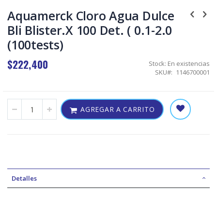
Skip
to
Aquamerck Cloro Agua Dulce
the
Bli Blister.X 100 Det. ( 0.1-2.0
beginning
of
(100tests)
the
images
$222,400
gallery
Stock:
En existencias
SKU
1146700001
AGREGAR A CARRITO
Detalles