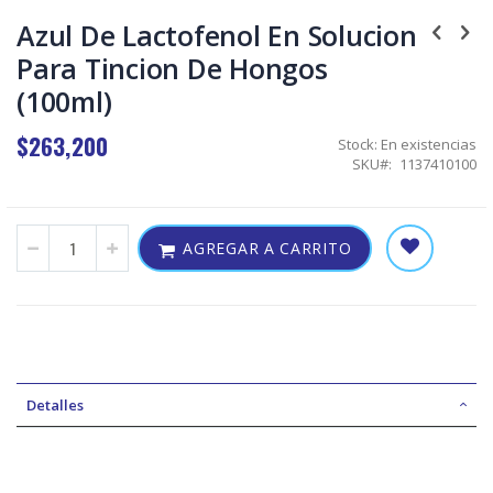
Skip
to
Azul De Lactofenol En Solucion
the
Para Tincion De Hongos
beginning
of
(100ml)
the
images
$263,200
gallery
Stock:
En existencias
SKU
1137410100
AGREGAR A CARRITO
Detalles