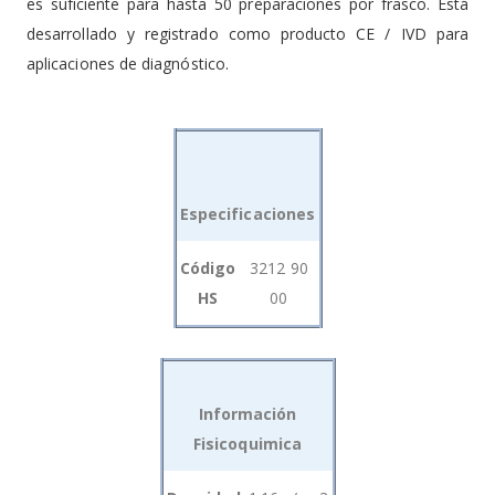
es suficiente para hasta 50 preparaciones por frasco. Está
desarrollado y registrado como producto CE / IVD para
aplicaciones de diagnóstico.
Especificaciones
Grouped
Código
3212 90
product
HS
00
items
Información
Fisicoquimica
Grouped