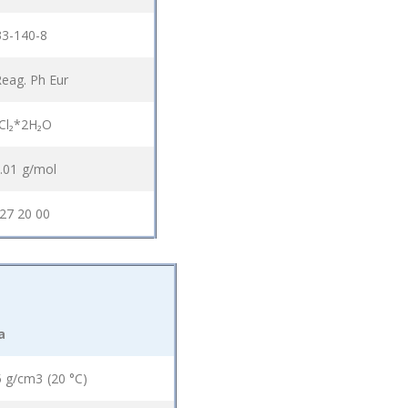
33-140-8
eag. Ph Eur
Cl₂*2H₂O
.01 g/mol
27 20 00
a
5 g/cm3 (20 °C)