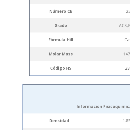
Número CE
2
Grado
ACS,R
Fórmula Hill
Ca
Molar Mass
147
Código HS
28
Información Fisicoquimic
Grouped
Densidad
1.8
product