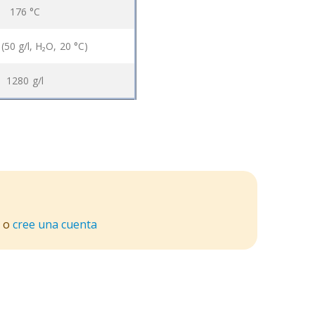
176 °C
 (50 g/l, H₂O, 20 °C)
1280 g/l
o
cree una cuenta