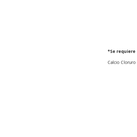
the
images
gallery
*Se requiere 
Calcio Cloruro