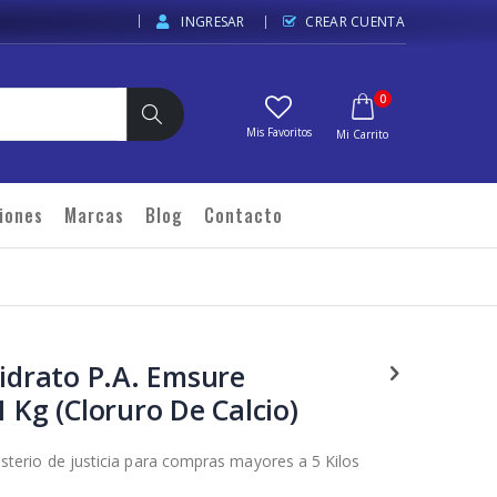
INGRESAR
CREAR CUENTA
elementos
0
Carrito
Buscar
iones
Marcas
Blog
Contacto
hidrato P.A. Emsure
 Kg (Cloruro De Calcio)
isterio de justicia para compras mayores a 5 Kilos