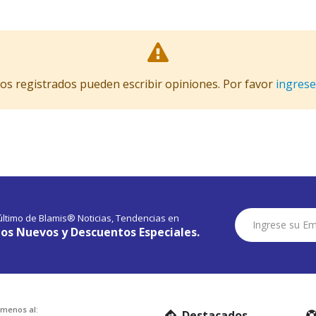
ios registrados pueden escribir opiniones. Por favor
ingrese
Suscríbase
 último de Blamis® Noticias, Tendencias en
a
os Nuevos y Descuentos Especiales.
Nuestro
Envío:
amenos al:
Destacados