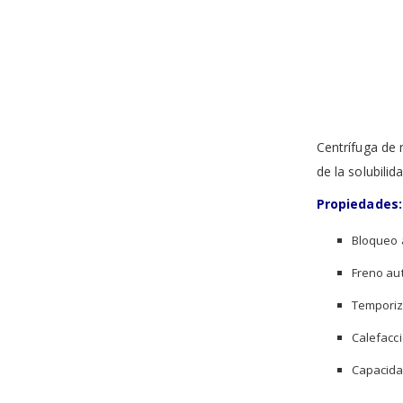
the
images
gallery
Centrífuga de 
de la solubilid
Propiedades:
Bloqueo 
Freno aut
Temporiza
Calefacc
Capacidad