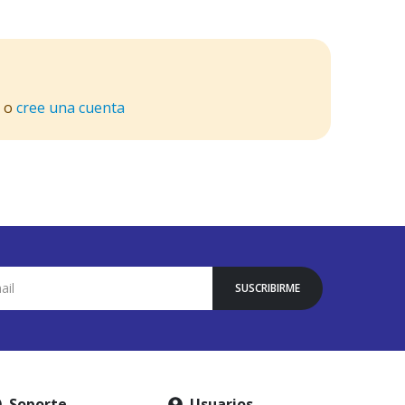
o
cree una cuenta
SUSCRIBIRME
Soporte
Usuarios