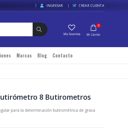
INGRESAR
CREAR CUENTA
elementos
0
Carrito
Buscar
iones
Marcas
Blog
Contacto
Butirómetro 8 Butirometros
gular para la determinación butirométrica de grasa