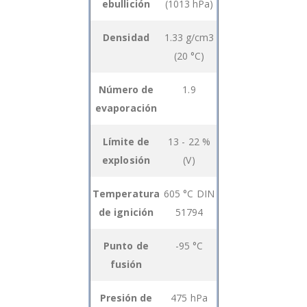
ebullición
(1013 hPa)
items
Densidad
1.33 g/cm3
(20 °C)
Número de
1.9
evaporación
Límite de
13 - 22 %
explosión
(V)
Temperatura
605 °C DIN
de ignición
51794
Punto de
-95 °C
fusión
Presión de
475 hPa