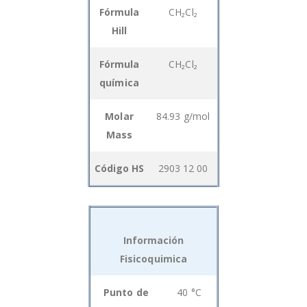
Fórmula
CH₂Cl₂
Hill
Fórmula
CH₂Cl₂
química
Molar
84.93 g/mol
Mass
Código HS
2903 12 00
Información
Fisicoquimica
Grouped
Punto de
40 °C
product