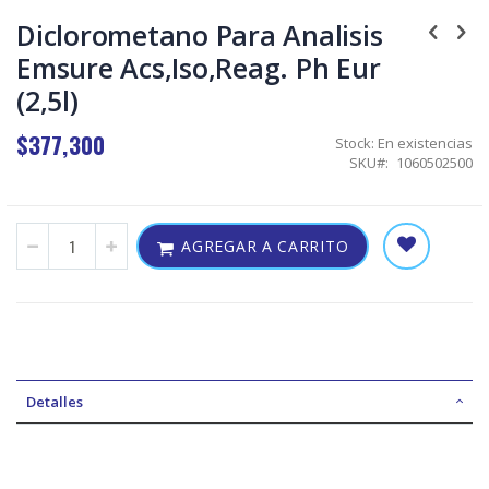
Skip
to
Diclorometano Para Analisis
the
Emsure Acs,Iso,Reag. Ph Eur
beginning
of
(2,5l)
the
images
$377,300
gallery
Stock:
En existencias
SKU
1060502500
AGREGAR A CARRITO
Detalles