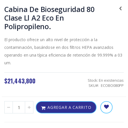
Skip
to
Cabina De Bioseguridad 80
the
Clase Ll A2 Eco En
beginning
of
Polipropileno.
the
images
gallery
El producto ofrece un alto nivel de protección a la
contaminación, basándose en dos filtros HEPA avanzados
operando en una típica eficiencia de retención de 99.999% a 03
um.
$21,443,800
Stock:
En existencias
SKU
ECOBO080PP
AGREGAR A CARRITO