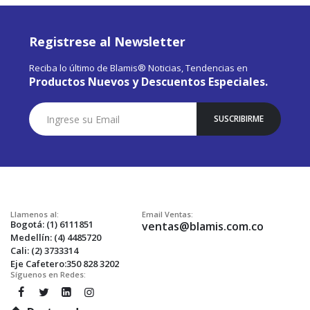
Registrese al Newsletter
Reciba lo último de Blamis® Noticias, Tendencias en
Productos Nuevos y Descuentos Especiales.
Suscríbase
SUSCRIBIRME
a
Nuestro
Envío:
Llamenos al:
Email Ventas:
Bogotá: (1) 6111851
ventas@blamis.com.co
Medellín: (4) 4485720
Cali: (2) 3733314
Eje Cafetero:350 828 3202
Síguenos en Redes: