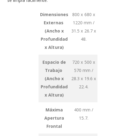
se limpia fácilmente.
Grouped
Dimensiones
800 x 680 x
product
Externas
1220 mm /
items
(Ancho x
31.5 x 26.7 x
Profundidad
48.
x Altura)
Espacio de
720 x 500 x
Trabajo
570 mm /
(Ancho x
28.3 x 19.6 x
Profundidad
22.4.
x Altura)
Máxima
400 mm /
Apertura
15.7.
Frontal