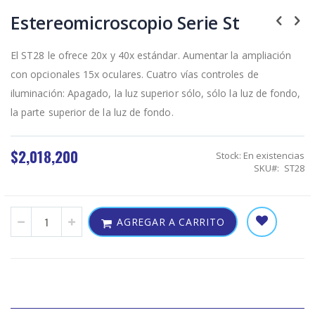
Skip
to
Estereomicroscopio Serie St
the
beginning
of
El ST28 le ofrece 20x y 40x estándar. Aumentar la ampliación
the
con opcionales 15x oculares. Cuatro vías controles de
images
gallery
iluminación: Apagado, la luz superior sólo, sólo la luz de fondo,
la parte superior de la luz de fondo.
$2,018,200
Stock:
En existencias
SKU
ST28
AGREGAR A CARRITO