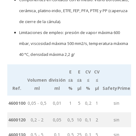
cerámica, platino-iridio, ETFE, FEP, PFA, PTFE y PP (caperuza
de cierre de la cánula).
Limitaciones de empleo: presión de vapor máxima 600
mbar, viscosidad máxima 500 mm2/s, temperatura máxima
40 °C, densidad máxima 2,2 g/
E
E
CV
CV
Volumen
división
≤±
≤±
≤
≤
Ref.
ml
ml
%
µl
%
µl
SafetyPrime
Grouped
4600100
0,05 - 0,5
0,01
1
5
0,2
1
sin
product
items
4600120
0,2 - 2
0,05
0,5
10
0,1
2
sin
4600130
0,5 - 5
0,1
0,5
25
0,1
5
sin