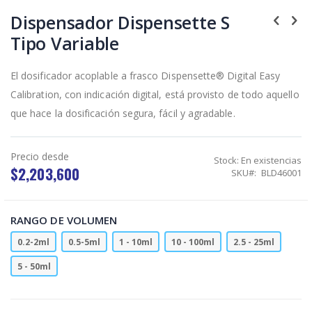
Skip
to
Dispensador Dispensette S
the
Tipo Variable
beginning
of
the
El dosificador acoplable a frasco Dispensette® Digital Easy
images
gallery
Calibration, con indicación digital, está provisto de todo aquello
que hace la dosificación segura, fácil y agradable.
Precio desde
Stock:
En existencias
$2,203,600
SKU
BLD46001
RANGO DE VOLUMEN
0.2-2ml
0.5-5ml
1 - 10ml
10 - 100ml
2.5 - 25ml
5 - 50ml