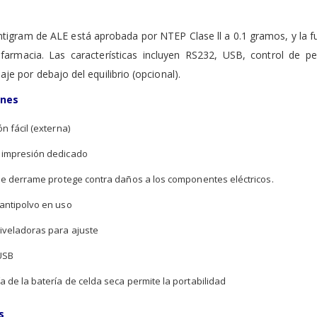
tigram de ALE está aprobada por NTEP Clase ll a 0.1 gramos, y la 
 farmacia. Las características incluyen RS232, USB, control de 
je por debajo del equilibrio (opcional).
ones
ón fácil (externa)
 impresión dedicado
 de derrame protege contra daños a los componentes eléctricos.
 antipolvo en uso
iveladoras para ajuste
USB
a de la batería de celda seca permite la portabilidad
s