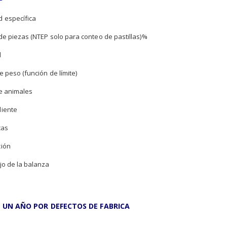
 específica
e piezas (NTEP solo para conteo de pastillas)%
d
e peso (función de límite)
e animales
iente
cas
ión
jo de la balanza
 UN AÑO POR DEFECTOS DE FABRICA