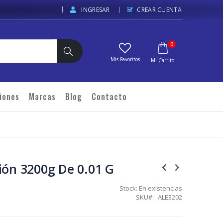
INGRESAR
CREAR CUENTA
elementos
0
Carrito
Buscar
iones
Marcas
Blog
Contacto
ión 3200g De 0.01 G
Stock:
En existencias
SKU
ALE3202