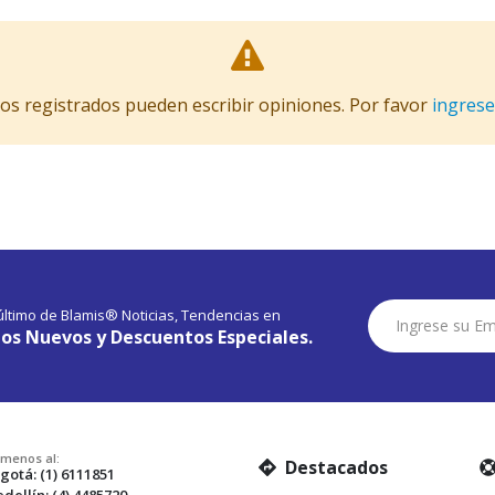
ios registrados pueden escribir opiniones. Por favor
ingrese
Suscríbase
 último de Blamis® Noticias, Tendencias en
a
os Nuevos y Descuentos Especiales.
Nuestro
Envío:
amenos al:
Destacados
gotá: (1) 6111851
dellín: (4) 4485720