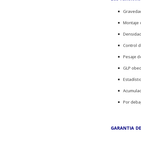
Gravedad
Montaje d
Densida
Control d
Pesaje d
GLP obed
Estadísti
Acumulac
Por deba
GARANTIA DE