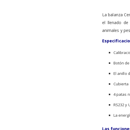
the
images
gallery
La balanza Cen
el llenado de
animales y pesa
Especificaci
Calibraci
Botón de
El anillo
Cubierta
4 patas n
RS232 y 
La energí
Las funcione