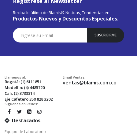
Registrese al Newsletter
Reciba lo último de Blamis® Noticias, Tendencias en
Productos Nuevos y Descuentos Especiales.
Suscríbase
SUSCRIBIRME
a
Nuestro
Envío:
Llamenos al:
Email Ventas:
Bogotá: (1) 6111851
ventas@blamis.com.co
Medellín: (4) 4485720
Cali: (2) 3733314
Eje Cafetero:350 828 3202
Síguenos en Redes:
Destacados
Equipo de Laboratorio