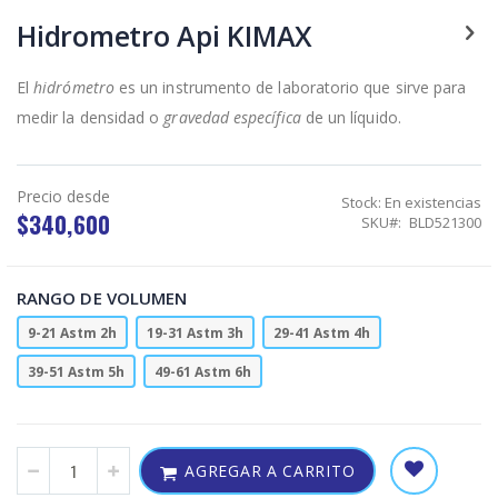
Skip
to
Hidrometro Api KIMAX
the
beginning
of
El
hidrómetro
es un instrumento de laboratorio que sirve para
the
medir la densidad o
gravedad específica
de un líquido.
images
gallery
Precio desde
Stock:
En existencias
$340,600
SKU
BLD521300
RANGO DE VOLUMEN
9-21 Astm 2h
19-31 Astm 3h
29-41 Astm 4h
39-51 Astm 5h
49-61 Astm 6h
AGREGAR A CARRITO