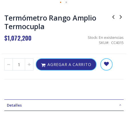
Skip
to
Termómetro Rango Amplio
the
Termocupla
beginning
of
the
$1,072,200
Stock:
En existencias
images
SKU
CC4015
gallery
AGREGAR A CARRITO
Detalles