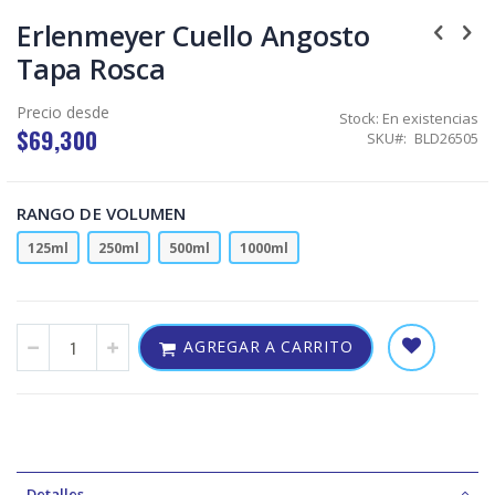
Skip
to
Erlenmeyer Cuello Angosto
the
Tapa Rosca
beginning
of
the
Precio desde
Stock:
En existencias
images
$69,300
SKU
BLD26505
gallery
RANGO DE VOLUMEN
125ml
250ml
500ml
1000ml
AGREGAR A CARRITO
Detalles