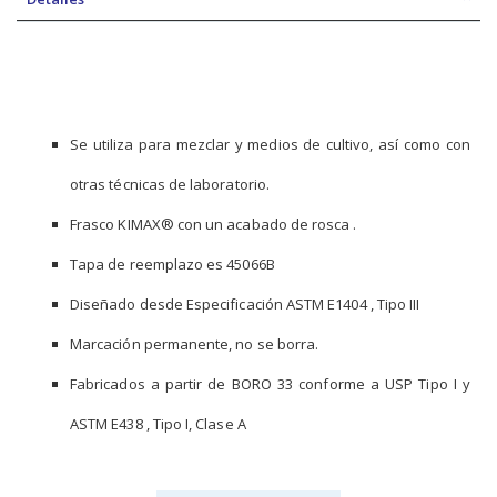
Se utiliza para mezclar y medios de cultivo, así como con
otras técnicas de laboratorio.
Frasco KIMAX® con un acabado de rosca .
Tapa de reemplazo es 45066B
Diseñado desde Especificación ASTM E1404 , Tipo III
Marcación permanente, no se borra.
Fabricados a partir de BORO 33 conforme a USP Tipo I y
ASTM E438 , Tipo I, Clase A ​