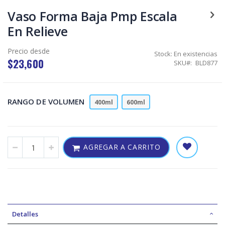
Skip
to
Vaso Forma Baja Pmp Escala
the
En Relieve
beginning
of
the
Precio desde
Stock:
En existencias
images
$23,600
SKU
BLD877
gallery
RANGO DE VOLUMEN
400ml
600ml
AGREGAR A CARRITO
Detalles