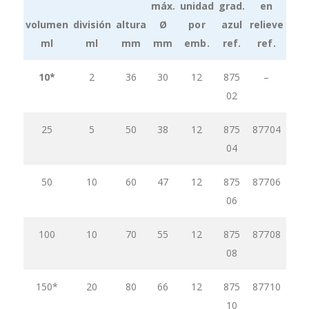
máx.
unidad
grad.
en
volumen
división
altura
Ø
por
azul
relieve
ml
ml
mm
mm
emb.
ref.
ref.
Grouped
10*
2
36
30
12
875
–
product
02
items
25
5
50
38
12
875
87704
04
50
10
60
47
12
875
87706
06
100
10
70
55
12
875
87708
08
150*
20
80
66
12
875
87710
10