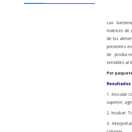
the
images
gallery
Las bacteri
matrices de 
de los alime
presentes en
de producc
sensibles al 
Por paquet
Resultados 
1. Inocular
co
superior, agr
2. Incubar:
To
3. Interpreta
colonias.