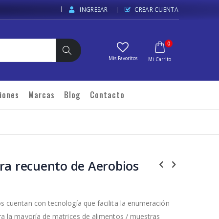
INGRESAR
CREAR CUENTA
elementos
0
Carrito
Buscar
iones
Marcas
Blog
Contacto
ra recuento de Aerobios
s cuentan con tecnología que facilita la enumeración
ra la mayoría de matrices de alimentos / muestras