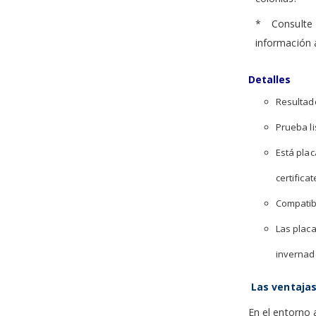
* Consulte
información a
Detalles
Resultad
Prueba li
Está pla
certifica
Compatibl
Las plac
invernad
Las ventajas
En el entorno 