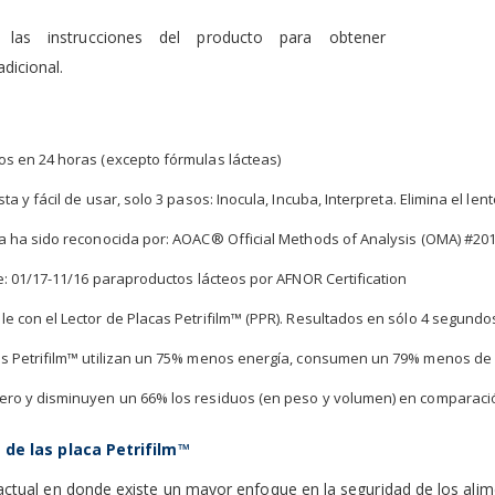
 las instrucciones del producto para obtener
dicional.
os en 24 horas (excepto fórmulas lácteas)
sta y fácil de usar, solo 3 pasos: Inocula, Incuba, Interpreta. Elimina el
ca ha sido reconocida por: AOAC® Official Methods of Analysis (OMA) #20
te: 01/17-11/16 paraproductos lácteos por AFNOR Certification
e con el Lector de Placas Petrifilm™ (PPR). Resultados en sólo 4 segundo
as Petrifilm™ utilizan un 75% menos energía, consumen un 79% menos d
ero y disminuyen un 66% los residuos (en peso y volumen) en comparación
 de las placa Petrifilm™
actual en donde existe un mayor enfoque en la seguridad de los alim