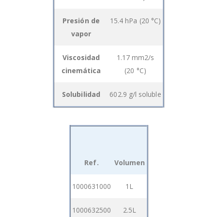
Presión de
15.4 hPa (20 °C)
vapor
Viscosidad
1.17 mm2/s
cinemática
(20 °C)
Solubilidad
602.9 g/l soluble
Ref.
Volumen
Grouped
1000631000
1L
product
items
1000632500
2.5L