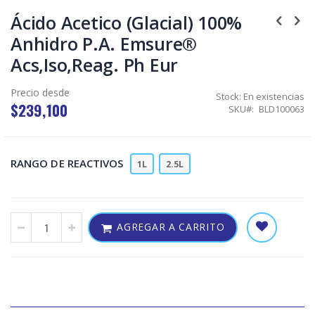
Skip
to
Ácido Acetico (Glacial) 100%
the
Anhidro P.A. Emsure®
beginning
of
Acs,Iso,Reag. Ph Eur
the
images
gallery
Precio desde
Stock:
En existencias
$239,100
SKU
BLD100063
RANGO DE REACTIVOS
1L
2.5L
AGREGAR A CARRITO