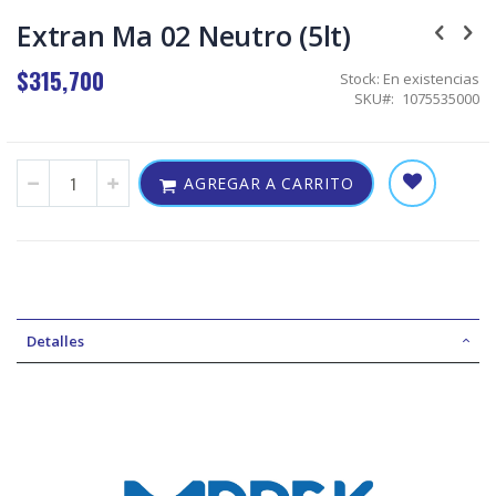
Skip
to
Extran Ma 02 Neutro (5lt)
the
beginning
$315,700
Stock:
En existencias
of
SKU
1075535000
the
images
gallery
AGREGAR A CARRITO
Detalles