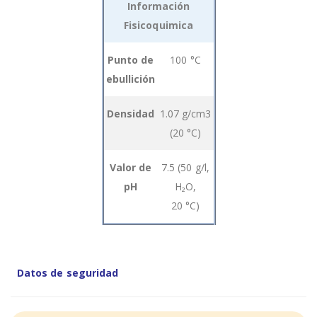
Información
Fisicoquimica
Grouped
Punto de
100 °C
product
ebullición
items
Densidad
1.07 g/cm3
(20 °C)
Valor de
7.5 (50 g/l,
pH
H₂O,
20 °C)
Datos de seguridad