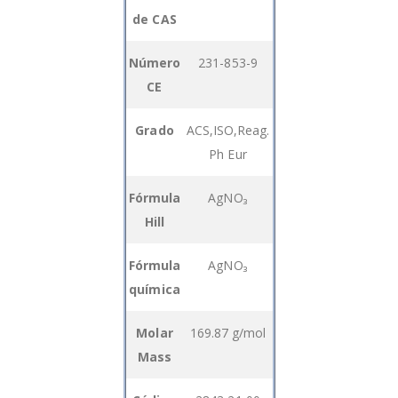
product
de CAS
items
Número
231-853-9
CE
Grado
ACS,ISO,Reag.
Ph Eur
Fórmula
AgNO₃
Hill
Fórmula
AgNO₃
química
Molar
169.87 g/mol
Mass