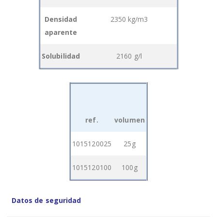
Densidad
2350 kg/m3
aparente
Solubilidad
2160 g/l
ref.
volumen
Grouped
1015120025
25g
product
items
1015120100
100g
Datos de seguridad