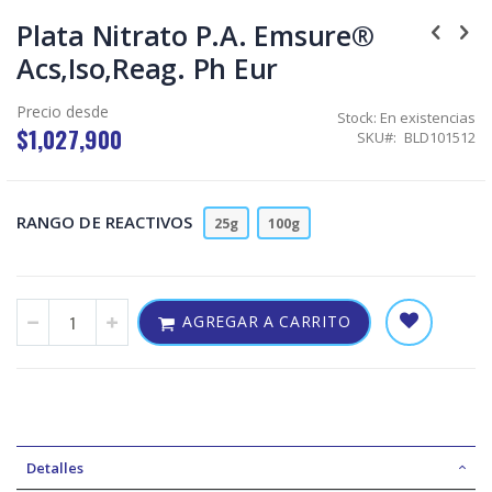
Skip
to
Plata Nitrato P.A. Emsure®
the
Acs,Iso,Reag. Ph Eur
beginning
of
the
Precio desde
Stock:
En existencias
images
$1,027,900
SKU
BLD101512
gallery
RANGO DE REACTIVOS
25g
100g
AGREGAR A CARRITO
Detalles