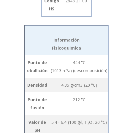
Código
2843 21 00
HS
Información
Fisicoquimica
Grouped
Punto de
444 °C
product
ebullición
(1013 hPa) (descomposición)
items
Densidad
4.35 g/cm3 (20 °C)
Punto de
212 °C
fusión
Valor de
5.4 - 6.4 (100 g/l, H₂O, 20 °C)
pH