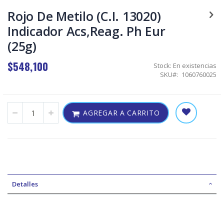
Skip
to
Rojo De Metilo (C.I. 13020)
the
Indicador Acs,Reag. Ph Eur
beginning
of
(25g)
the
images
$548,100
gallery
Stock:
En existencias
SKU
1060760025
AGREGAR A CARRITO
Detalles