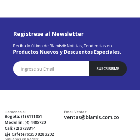
Registrese al Newsletter
Reciba lo último de Blamis® Noticias, Tendencias en
Productos Nuevos y Descuentos Especiales.
Suscríbase
SUSCRIBIRME
a
Nuestro
Envío:
Llamenos al:
Email Ventas:
Bogotá: (1) 6111851
ventas@blamis.com.co
Medellín: (4) 4485720
Cali: (2) 3733314
Eje Cafetero:350 828 3202
Síguenos en Redes: