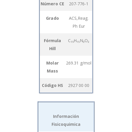
Número CE
207-776-1
Grado
ACS,Reag.
Ph Eur
Fórmula
C₁₅H₁₅N₃O₂
Hill
Molar
269.31 g/mol
Mass
Código HS
2927 00 00
Información
Fisicoquimica