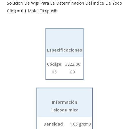
Solucion De Wijs Para La Determinacion Del Indice De Yodo
C(Icl) = 0.1 Mol/L Titripur®
Especificaciones
Grouped
Código
3822 00
product
HS
00
items
Información
Fisicoquimica
Grouped
Densidad
1.06 g/cm3
product