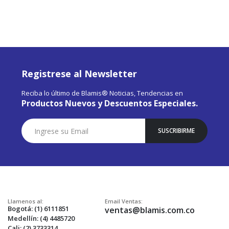
Registrese al Newsletter
Reciba lo último de Blamis® Noticias, Tendencias en
Productos Nuevos y Descuentos Especiales.
Suscríbase
SUSCRIBIRME
a
Nuestro
Envío:
Llamenos al:
Email Ventas:
Bogotá: (1) 6111851
ventas@blamis.com.co
Medellín: (4) 4485720
Cali: (2) 3733314