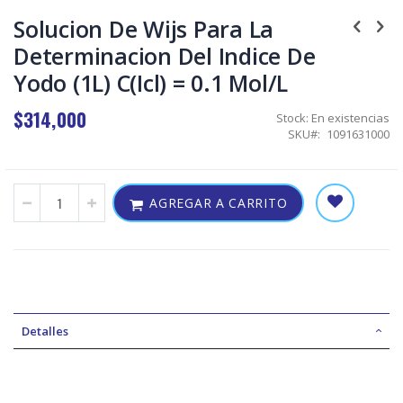
Skip
to
Solucion De Wijs Para La
the
Determinacion Del Indice De
beginning
of
Yodo (1L) C(Icl) = 0.1 Mol/L
the
images
$314,000
gallery
Stock:
En existencias
SKU
1091631000
AGREGAR A CARRITO
Detalles