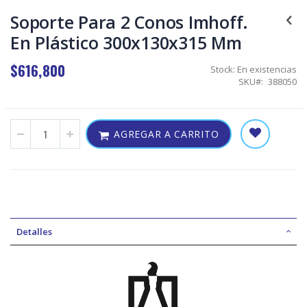
Skip
to
Soporte Para 2 Conos Imhoff.
the
En Plástico 300x130x315 Mm
beginning
of
the
$616,800
Stock:
En existencias
images
SKU
388050
gallery
AGREGAR A CARRITO
Detalles