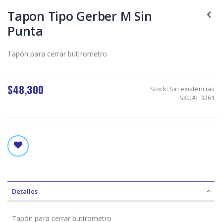
Skip
to
Tapon Tipo Gerber M Sin
the
Punta
beginning
of
the
Tapón para cerrar butirometro
images
gallery
$48,300
Stock:
Sin existencias
SKU
3261
Detalles
Tapón para cerrar butirometro