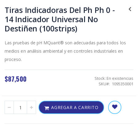
Skip
to
Tiras Indicadoras Del Ph Ph 0 -
the
14 Indicador Universal No
beginning
of
Destiñen (100strips)
the
images
gallery
Las pruebas de pH MQuant® son adecuadas para todos los
medios en análisis ambiental y en controles industriales en
proceso.
$87,500
Stock:
En existencias
SKU
1095350001
AGREGAR A CARRITO