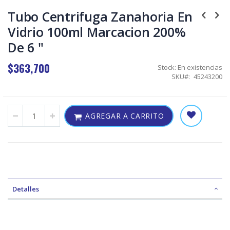
Skip
to
Tubo Centrifuga Zanahoria En
the
Vidrio 100ml Marcacion 200%
beginning
of
De 6 "
the
images
$363,700
gallery
Stock:
En existencias
SKU
45243200
AGREGAR A CARRITO
Detalles