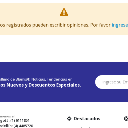
ios registrados pueden escribir opiniones. Por favor
ingrese
Suscríbase
 último de Blamis® Noticias, Tendencias en
a
os Nuevos y Descuentos Especiales.
Nuestro
Envío:
amenos al:
Destacados
gotá: (1) 6111851
dellín: (4) 4485720