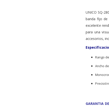
the
images
gallery
UNICO SQ-2800
banda fijo de
excelente ren
para una visu
accesorios, in
Especificaci
Rango de
Ancho de
Monocroma
Precisión
GARANTIA DE