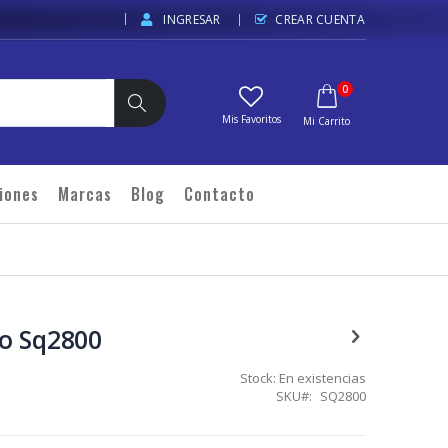
INGRESAR
CREAR CUENTA
elementos
0
Carrito
Buscar
iones
Marcas
Blog
Contacto
o Sq2800
Stock:
En existencias
SKU
SQ2800