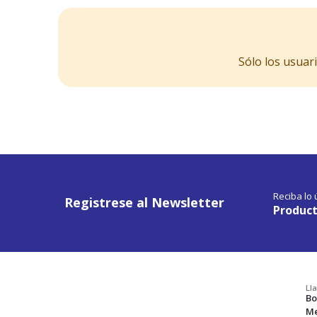
Sólo los usuar
Reciba lo
Registrese al Newsletter
Product
Ll
Bo
Me