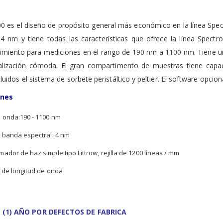
 es el diseño de propósito general más económico en la línea Spe
 4 nm y tiene todas las características que ofrece la línea Spect
dimiento para mediciones en el rango de 190 nm a 1100 nm. Tiene u
alización cómoda. El gran compartimento de muestras tiene capa
cluidos el sistema de sorbete peristáltico y peltier. El software opci
ones
 onda:190 - 1100 nm
 banda espectral: 4 nm
dor de haz simple tipo Littrow, rejilla de 1200 líneas / mm
 de longitud de onda
 (1) AÑO POR DEFECTOS DE FABRICA