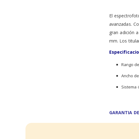
the
images
gallery
El espectrofot
avanzadas. Co
gran adición 
mm. Los titula
Especificaci
Rango de
Ancho de
Sistema ó
GARANTIA DE