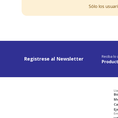
Sólo los usuar
Reciba lo
Registrese al Newsletter
Product
Ll
Bo
Me
Ca
Ej
Em
v