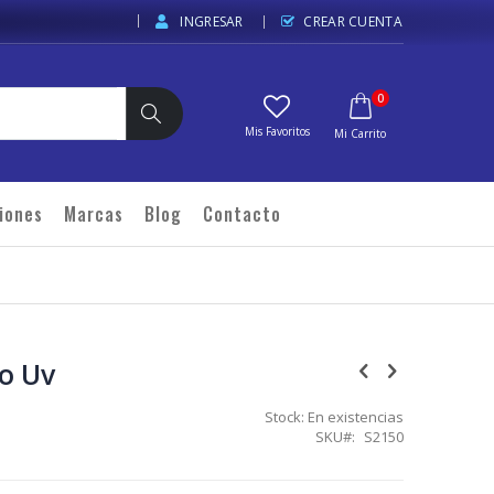
INGRESAR
CREAR CUENTA
elementos
0
Carrito
Buscar
iones
Marcas
Blog
Contacto
o Uv
Stock:
En existencias
SKU
S2150