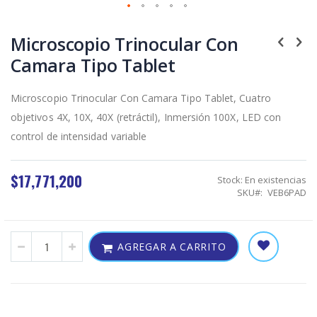
Skip
to
Microscopio Trinocular Con
the
Camara Tipo Tablet
beginning
of
the
Microscopio Trinocular Con Camara Tipo Tablet, Cuatro
images
gallery
objetivos 4X, 10X, 40X (retráctil), Inmersión 100X, LED con
control de intensidad variable
$17,771,200
Stock:
En existencias
SKU
VEB6PAD
AGREGAR A CARRITO