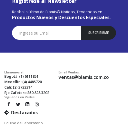
Registrese al Newsletter
Reciba lo último de Blamis® Noticias, Tendencias en
Productos Nuevos y Descuentos Especiales.
Suscríbase
SUSCRIBIRME
a
Nuestro
Envío:
Llamenos al:
Email Ventas:
Bogotá: (1) 6111851
ventas@blamis.com.co
Medellín: (4) 4485720
Cali: (2) 3733314
Eje Cafetero:350 828 3202
Síguenos en Redes:
Destacados
Equipo de Laboratorio