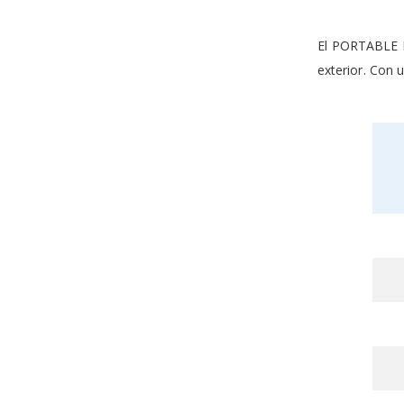
the
images
gallery
El PORTABLE B-
exterior. Con u
Grou
prod
item