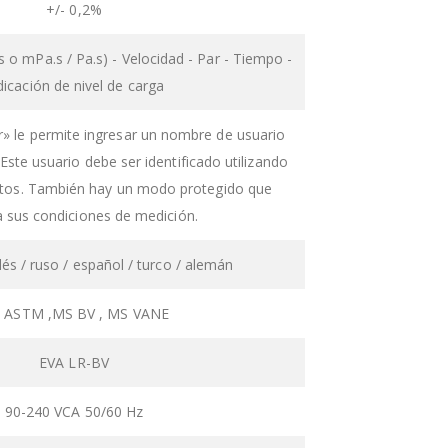
+/- 0,2%
s o mPa.s / Pa.s) - Velocidad - Par - Tiempo -
dicación de nivel de carga
» le permite ingresar un nombre de usuario
Este usuario debe ser identificado utilizando
gitos. También hay un modo protegido que
 sus condiciones de medición.
lés / ruso / español / turco / alemán
 ASTM ,MS BV , MS VANE
EVA LR-BV
90-240 VCA 50/60 Hz