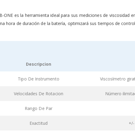
ONE es la herramienta ideal para sus mediciones de viscosidad en el
na hora de duración de la batería, optimizará sus tiempos de control y
Descripcion
ped
Tipo De Instrumento
Viscosímetro girat
uct
s
Velocidades De Rotacion
Número ilimita
Rango De Par
Exactitud
+/-