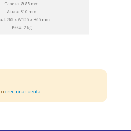
Cabeza: Ø 85 mm
Altura: 310 mm
a: L265 x W125 x H65 mm
Peso: 2 kg
o
cree una cuenta