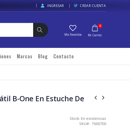
INGRESAR
CREAR CUENTA
elementos
0
Carrito
Buscar
iones
Marcas
Blog
Contacto
átil B-One En Estuche De
Stock:
En existencias
SKU
T600700